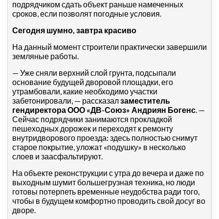
подрядчиком сдать объект раньше намеченных
сроков, если позволят погодные условия.
Сегодня шумно, завтра красиво
На данный момент строители практически завершили
земляные работы.
— Уже сняли верхний слой грунта, подсыпали
основание будущей дворовой площадки, его
утрамбовали, какие необходимо участки
забетонировали, — рассказал
заместитель
гендиректора ООО «ДВ-Союз» Андриян Богенс
. —
Сейчас подрядчики занимаются прокладкой
пешеходных дорожек и переходят к ремонту
внутридворового проезда: здесь полностью снимут
старое покрытие, уложат «подушку» в несколько
слоев и заасфальтируют.
На объекте реконструкции с утра до вечера и даже по
выходным шумит большегрузная техника, но люди
готовы потерпеть временные неудобства ради того,
чтобы в будущем комфортно проводить свой досуг во
дворе.