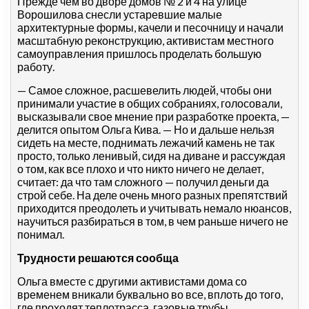
Прежде чем во дворе домов № 2 и 4 на улице
Ворошилова снесли устаревшие малые
архитектурные формы, качели и песочницу и начали
масштабную реконструкцию, активистам местного
самоуправления пришлось проделать большую
работу.
— Самое сложное, расшевелить людей, чтобы они
принимали участие в общих собраниях, голосовали,
высказывали свое мнение при разработке проекта, —
делится опытом Ольга Кива. — Но и дальше нельзя
сидеть на месте, поднимать лежачий камень не так
просто, только ленивый, сидя на диване и рассуждая
о том, как все плохо и что никто ничего не делает,
считает: да что там сложного — получил деньги да
строй себе. На деле очень много разных препятствий
приходится преодолеть и учитывать немало нюансов,
научиться разбираться в том, в чем раньше ничего не
понимал.
Трудности решаются сообща
Ольга вместе с другими активистами дома со
временем вникали буквально во все, вплоть до того,
где проходят теплотрасса, газовые трубы,