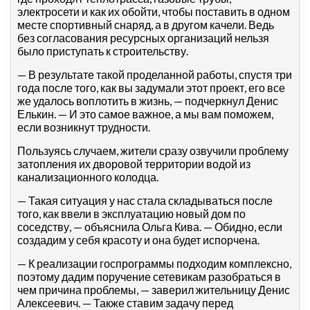
электросети и как их обойти, чтобы поставить в одном
месте спортивный снаряд, а в другом качели. Ведь
без согласования ресурсных организаций нельзя
было приступать к строительству.
— В результате такой проделанной работы, спустя три
года после того, как вы задумали этот проект, его все
же удалось воплотить в жизнь, — подчеркнул Денис
Елькин. — И это самое важное, а мы вам поможем,
если возникнут трудности.
Пользуясь случаем, жители сразу озвучили проблему
затопления их дворовой территории водой из
канализационного колодца.
— Такая ситуация у нас стала складываться после
того, как ввели в эксплуатацию новый дом по
соседству, — объяснила Ольга Кива. — Обидно, если
создадим у себя красоту и она будет испорчена.
— К реализации госпрограммы подходим комплексно,
поэтому дадим поручение сетевикам разобраться в
чем причина проблемы, — заверил жительницу Денис
Алексеевич. — Также ставим задачу перед