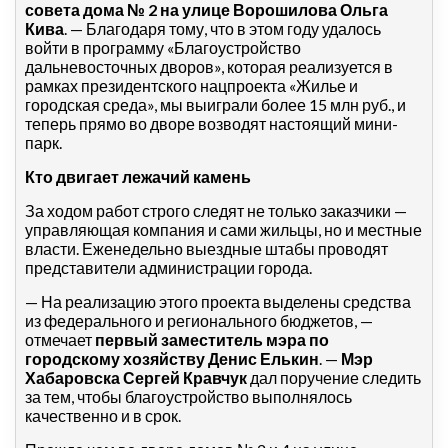
совета дома № 2 на улице Ворошилова Ольга
Кива
. — Благодаря тому, что в этом году удалось
войти в программу «Благоустройство
дальневосточных дворов», которая реализуется в
рамках президентского нацпроекта «Жилье и
городская среда», мы выиграли более 15 млн руб., и
теперь прямо во дворе возводят настоящий мини-
парк.
Кто двигает лежачий камень
За ходом работ строго следят не только заказчики —
управляющая компания и сами жильцы, но и местные
власти. Еженедельно выездные штабы проводят
представители администрации города.
— На реализацию этого проекта выделены средства
из федерального и регионального бюджетов, —
отмечает
первый заместитель мэра по
городскому хозяйству Денис Елькин
. —
Мэр
Хабаровска Сергей Кравчук
дал поручение следить
за тем, чтобы благоустройство выполнялось
качественно и в срок.