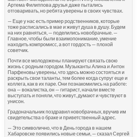
Артема Филиппова друзья даже пытались
отговаривать, но ребята уверены в своих чувствах.
— Еще у нас есть пример родственников, которые
тоже расписались в мае и живут душа в душу. Будем
на них равняться, — поделились новобрачные. —
Главное, чтобы были взаимопонимание, умение
находить компромисс, а вот гордость — плохой
советчик.
Почти все молодожены планируют связать свою
жизнь с родным городом. Музыканты Алина и Антон
Парфеновы уверены, что здесь можно состояться и
раскрыть свои таланты, тем более когда супруг еще и
коллега, как в их паре. Они познакомились на работе:
она — вокалистка, он — гитарист, начали вместе
выступать и поняли, что живут, думают и чувствуют в
унисон.
Градоначальник поздравил новобрачных, вручив им
свидетельства о браке и приветственный адрес.
— Это символично, что в День города в нашем
Хабаровске появились новые семьи, — сказал Сергей