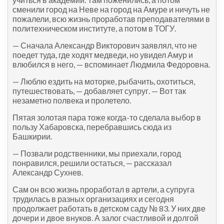
сменили город на Неве на город на Амуре и ничуть не
пожалели, всю жизнь проработав преподавателями в
политехническом институте, а потом в ТОГУ.
— Сначала Александр Викторович заявлял, что не
поедет туда, где ходят медведи, но увидел Амур и
влюбился в него, — вспоминает Людмила Федоровна.
— Люблю ездить на моторке, рыбачить, охотиться,
путешествовать, — добавляет супруг. — Вот так
незаметно полвека и пролетело.
Пятая золотая пара тоже когда-то сделала выбор в
пользу Хабаровска, перебравшись сюда из
Башкирии.
— Позвали родственники, мы приехали, город
понравился, решили остаться, — рассказал
Александр Сухнев.
Сам он всю жизнь проработал в артели, а супруга
трудилась в разных организациях и сегодня
продолжает работать в детском саду № 83. У них две
дочери и двое внуков. А залог счастливой и долгой