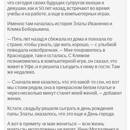
что сегодня своих будущих супругов юноши и
девушки, как и 50 лет назад, встречают во время
учебы и на работе, а еще в компьютерных играх.
Именно там началась история Златы Иваненко и
Клима Боборыкина.
— Пять лет назад я сбежала из дома и поехала по
стране, чтобы узнать, где жить хорошо, — с улыбкой
поведала новобрачная. — Мне понравилось в
Краснодаре, там и осталась. С Климом
познакомились в компьютерной игре, он сказал, что
живет в Уфе, и я решила съездить к нему в гости. Там
же недалеко.
— Сначала мне казалось, что это какой-то сон, но вот
мы стоим рядом, она в прекрасном белом платье и
через несколько минут станет моей женой, — добавил
жених.
Кстати, свадьбу решили сыграть в день рождения
папы Златы, оказалось, что это еще и День города.
А вот в примету «в мае жениться — всю жизнь
маяться» молодожены не верят. Инну Москаленко и