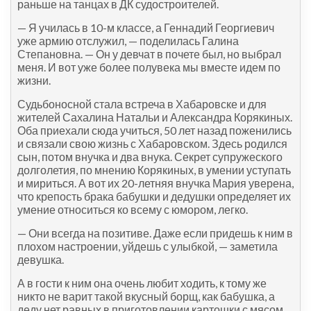
раньше на танцах в ДК судостроителей.
— Я училась в 10-м классе, а Геннадий Георгиевич
уже армию отслужил, — поделилась Галина
Степановна. — Он у девчат в почете был, но выбрал
меня. И вот уже более полувека мы вместе идем по
жизни.
Судьбоносной стала встреча в Хабаровске и для
жителей Сахалина Натальи и Александра Корякиных.
Оба приехали сюда учиться, 50 лет назад поженились
и связали свою жизнь с Хабаровском. Здесь родился
сын, потом внучка и два внука. Секрет супружеского
долголетия, по мнению Корякиных, в умении уступать
и мириться. А вот их 20-летняя внучка Мария уверена,
что крепость брака бабушки и дедушки определяет их
умение относиться ко всему с юмором, легко.
— Они всегда на позитиве. Даже если придешь к ним в
плохом настроении, уйдешь с улыбкой, — заметила
девушка.
А в гости к ним она очень любит ходить, к тому же
никто не варит такой вкусный борщ, как бабушка, а
деду нет равных в приготовлении картошки с мясом.