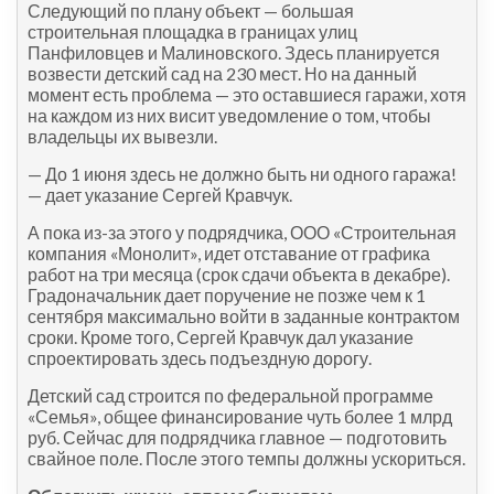
Следующий по плану объект — большая
строительная площадка в границах улиц
Панфиловцев и Малиновского. Здесь планируется
возвести детский сад на 230 мест. Но на данный
момент есть проблема — это оставшиеся гаражи, хотя
на каждом из них висит уведомление о том, чтобы
владельцы их вывезли.
— До 1 июня здесь не должно быть ни одного гаража!
— дает указание Сергей Кравчук.
А пока из-за этого у подрядчика, ООО «Строительная
компания «Монолит», идет отставание от графика
работ на три месяца (срок сдачи объекта в декабре).
Градоначальник дает поручение не позже чем к 1
сентября максимально войти в заданные контрактом
сроки. Кроме того, Сергей Кравчук дал указание
спроектировать здесь подъездную дорогу.
Детский сад строится по федеральной программе
«Семья», общее финансирование чуть более 1 млрд
руб. Сейчас для подрядчика главное — подготовить
свайное поле. После этого темпы должны ускориться.