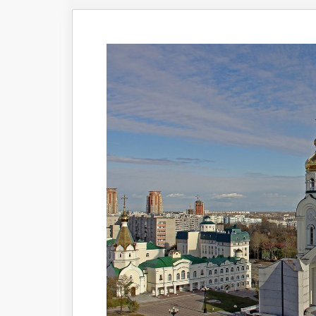
Что происходит
Темы ном
Сюжеты
Новости
Интервью
Общество
Комментарии экспертов
Транспорт
Коронавирус
Здравоохранение
Прогноз
Облик города
Благоустройство
Сезонное
Торговля
Образование
Местное самоуправление
Пульс города
Транспорт Хабаровска
Новости