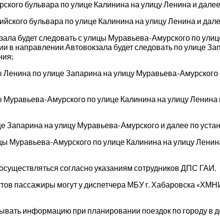
рского бульвара по улице Калинина на улицу Ленина и дале
ийского бульвара по улице Калинина на улицу Ленина и дал
ала будет следовать с улицы Муравьева-Амурского по улиц
и в направлении Автовокзала будет следовать по улице За
ния;
ы Ленина по улице Запарина на улицу Муравьева-Амурского 
ы Муравьева-Амурского по улице Калинина на улицу Ленина 
це Запарина на улицу Муравьева-Амурского и далее по уста
цы Муравьева-Амурского по улице Калинина на улицу Ленина
 осуществляться согласно указаниям сотрудников ДПС ГАИ.
ов пассажиры могут у диспетчера МБУ г. Хабаровска «ХМН
итывать информацию при планировании поездок по городу в 