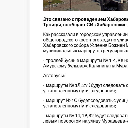
Строительство и городская
среда
Объясняем
Это связано с проведением Хабаровск
Новогоднее
Троицы, сообщает СИ «Хабаровские 
Духовность
Как рассказали в городском управлении
Паводок-2021
общегородского крестного хода по ули
Антифейк
Хабаровского собора Успения Божией Ма
муниципальных маршрутов регулярных 
Паводок-2022
Выборы-2022
·
троллейбусные маршруты № 1, 4, 9 в 
Амурскому бульвару, Калинина на Мура
Автобусы:
·
маршруты № 1Л, 29К будут следовать 
установленному пути следования;
·
маршрут № 1С будет следовать с улиц
установленному пути следования;
·
маршруты № 14, 19, 82 будут следоват
левым поворотом на улицу Муравьева-А