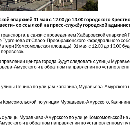
ой епархией 31 мая с 12.00 до 13.00 городского Крестн
вести» со ссылкой на пресс-службу городской админис
 транспорта, в связи с проведением Хабаровской епархией
це Тургенева от Спасо-Преображенского кафедрального соб
тери (Комсомольская площадь), 31 мая с 12.00 до 13.00 б
перевозок:
направлении центра города будут следовать с улицы Муравь
вьева-Амурского и в обратном направлении по установлен
с улицы Ленина по улицам Запарина, Муравьева-Амурского 
ы Комсомольской по улицам Муравьева-Амурского, Калинина
ь с улицы Муравьева-Амурского по улице Комсомольской на 
мурского и в обратном направлении по установленному пут