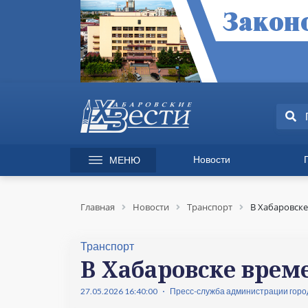
Новости
МЕНЮ
165 лет Хабаровску
Специаль
Происшествия
Экономик
Главная
Новости
Транспорт
В Хабаровске
Культура
Вопрос-от
Спорт
Происшес
Транспорт
Общество
Культура
В Хабаровске врем
Политика
Информац
27.05.2026 16:40:00
Пресс-служба администрации горо
Экономика
Горячая л