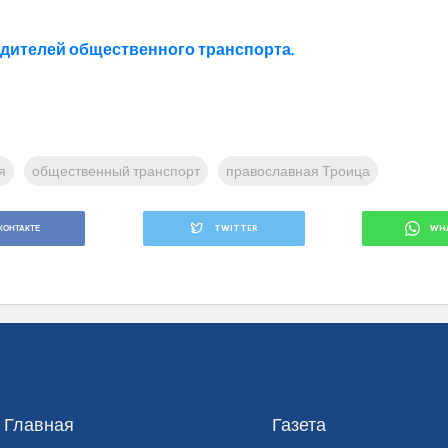
дителей общественного транспорта.
я
общественный транспорт
православная Троица
КОНТАКТЕ
TWITTER
WH
Главная
Газета