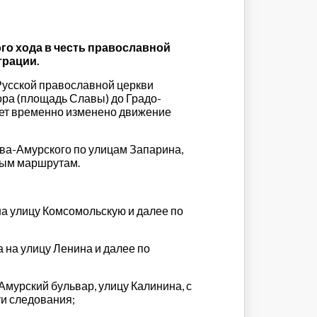
ого хода в честь православной
трации.
 Русской православной церкви
ора (площадь Славы) до Градо-
удет временно изменено движение
ева-Амурского по улицам Запарина,
ным маршрутам.
на улицу Комсомольскую и далее по
 на улицу Ленина и далее по
Амурский бульвар, улицу Калинина, с
и следования;