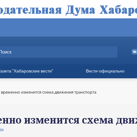
Газета "Хабаровские вести"
Вести-официально
ные выпуски
а
 временно изменится схема движения транспорта
вет
твия
енно изменится схема дв
ия для хабаровчан
да
иния