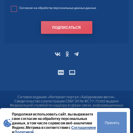
Согласие на обработку персональных данных данных
ПОДПИСАТЬСЯ
Сетевое издание «Интернет портал «Хабаровские вести».
Свидетельство о регистрации СМИ ЭЛ № ФС77-75285 выдано
Федеральной службой по надзору в сфере связи, информационных
технологий и массовых коммуникаций (Роскомнадзор) от 25.03.2019.
Учредитель МАУ «Хабаровские вести». Адрес учредителя, редакции:
Продолжая использовать сайт, вы выражаете
680000, г. Хабаровск, ул. Ким Ю Чена, 6, тел./факс: (4212) 75-48-70, 75-48-
свое согласие на обработку персональных
61, тел. (4212) 75-48-34. Эл. адреса: vesti@khab-vesti.ru, news@khab-
Принять
данных, в том числе сервисом веб-аналитики
vesti.ru.
Яндекс.Метрика в соответствии с
Соглашением
16+
и
Политикой.