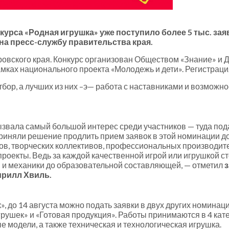
курса «Родная игрушка» уже поступило более 5 тыс. зая
на пресс-службу правительства края.
баровского края. Конкурс организован Обществом «Знание» 
мках национального проекта «Молодежь и дети». Регистраци
тбор, а лучших из них –э— работа с наставниками и возможн
звала самый большой интерес среди участников — туда пода
иняли решение продлить прием заявок в этой номинации до 
ов, творческих коллективов, профессиональных производит
роекты. Ведь за каждой качественной игрой или игрушкой ст
и и механики до образовательной составляющей, — отметил
з
ирилл Хвиль.
, до 14 августа можно подать заявки в двух других номина
игрушек» и «Готовая продукция». Работы принимаются в 4 кат
е модели, а также техническая и технологическая игрушка.