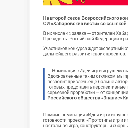
Строительство и городская
среда
Объясняем
На второй сезон Всероссийского кон
Новогоднее
СИ «Хабаровские вести» со ссылкой 
Духовность
В их числе 41 заявка — от жителей Ха
Паводок-2021
Президента Российской Федерации в ра
Антифейк
Участников конкурса ждет экспертный о
Паводок-2022
дальнейшего развития своих проектов.
Выборы-2022
— Номинация «Идеи игр и игрушек» вы
Вдохновленные таким откликом, мы пр
позволит привлечь еще больше автор
готовых представить перспективные п
серьезной проработки — от концепци
Российского общества «Знание» К
Помимо номинации «Идеи игр и игрушек»
готовности проекта: «Прототипы игр и 
настольная игра, конструкторы и сборны