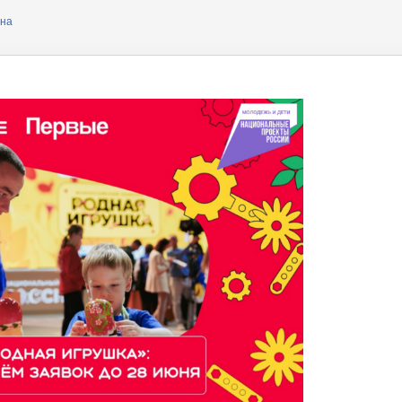
ера
она