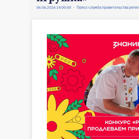
Что происходит
Темы ном
06.06.2026 14:00:00
Пресс-служба правительства реги
Сюжеты
Новости
Интервью
Общество
Комментарии экспертов
Транспорт
Коронавирус
Здравоохранение
Прогноз
Облик города
Благоустройство
Сезонное
Торговля
Образование
Местное самоуправление
Пульс города
Транспорт Хабаровска
Новости