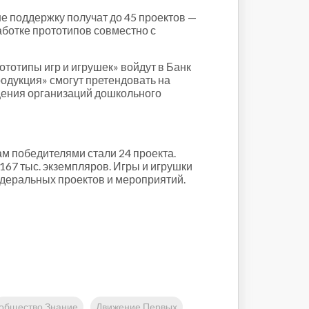
не поддержку получат до 45 проектов —
аботке прототипов совместно с
тотипы игр и игрушек» войдут в Банк
родукция» смогут претендовать на
щения организаций дошкольного
ам победителями стали 24 проекта.
167 тыс. экземпляров. Игры и игрушки
едеральных проектов и мероприятий.
общество Знание
Движение Первых