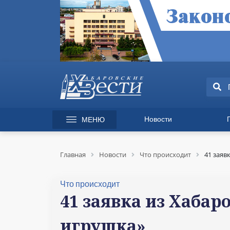
Новости
МЕНЮ
165 лет Хабаровску
Специаль
Происшествия
Экономик
Главная
Новости
Что происходит
41 заяв
Культура
Вопрос-от
Спорт
Происшес
Что происходит
Общество
Культура
41 заявка из Хабар
Политика
Информац
игрушка»
Экономика
Горячая л