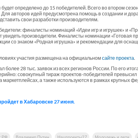
 будет определено до 15 победителей. Всего во втором сезо
. Для авторов идей предусмотрена помощь в создании и дор
едставить свои разработки производителям.
бедители: финалисты номинаций «Идеи игр и игрушек» и «Про
гут увидеть производители. Финалисты номинации «Готовая п
кции со знаком «Родная игрушка» и рекомендации для осна
словиях участия размещена на официальном
сайте проекта
.
 более 28 тыс. заявок из всех регионов России. По его итог
серийно: совокупный тираж проектов-победителей превысил 
а маркетплейсах, а также используются в рамках крупных ф
ройдет в Хабаровске 27 июня.
т РФ
Владимир Путин
Нацпроекты27
Молодежь и дети