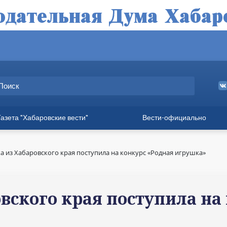
Газета "Хабаровские вести"
Вести-официально
ные выпуски
а
ка из Хабаровского края поступила на конкурс «Родная игрушка»
вет
твия
овского края поступила на
ия для хабаровчан
иния