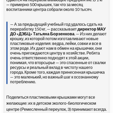
— примерно 500 крышек, так что за месяц
воспитанники центра собрали около 10 тысяч.
— А за предыдущий учебный год удалось сдать на
переработку 150 кг, — рассказывает
директор МАУ
ДО «ДЭБЦ» Татьяна Борзенкова
. — Из них делают
крошку, из которой потом изготавливают новые
пластиковые изделия: ведра, лейки, совки и все в
этом роде. Их дают нам в обмен на крышечки, они
очень пригождаются центру в хозяйстве. Ребята
очень ответственно подходят к этой акции,
понимая, что вторсырье — это спасенные от свалки
ресурсы и реальный вклад в чистоту нашего
города. Кроме того, каждая принесенная крышечка
— это маленький, но важный шаг к осознанному
потреблению.
Поделиться пластиковыми крышками могут все
желающие: их в детском эколого-биологическом
центре (Ремесленный переулок, 3) принимают всегда.