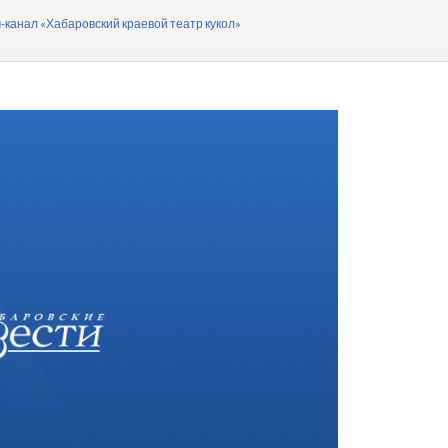
ера
канал «Хабаровский краевой театр кукол»