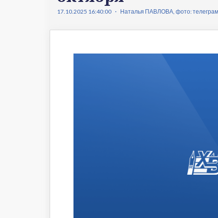
Что происходит
Темы ном
17.10.2025 16:40:00
Наталья ПАВЛОВА, фото: телеграм-
Сюжеты
Новости
Интервью
Общество
Комментарии экспертов
Транспорт
Коронавирус
Здравоохранение
Прогноз
Облик города
Благоустройство
Сезонное
Торговля
Образование
Местное самоуправление
Пульс города
Транспорт Хабаровска
Новости