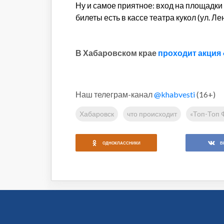
Ну и самое приятное: вход на площадк
билеты есть в кассе театра кукол (ул. Л
В Хабаровском крае
проходит акция 
Наш телеграм-канал
@khabvesti
(16+)
Хабаровск
что происходит
«Топ-Топ 
ОДНОКЛАССНИКИ
В