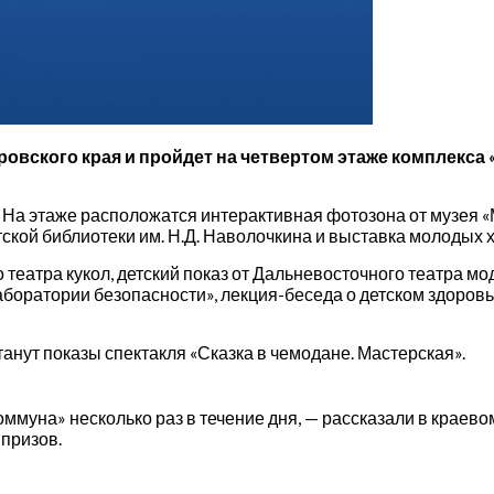
овского края и пройдет на четвертом этаже комплекса
. На этаже расположатся интерактивная фотозона от музея 
тской библиотеки им. Н.Д. Наволочкина и выставка молодых 
о театра кукол, детский показ от Дальневосточного театра м
боратории безопасности», лекция-беседа о детском здоровь
анут показы спектакля «Сказка в чемодане. Мастерская».
ммуна» несколько раз в течение дня, — рассказали в краево
призов.