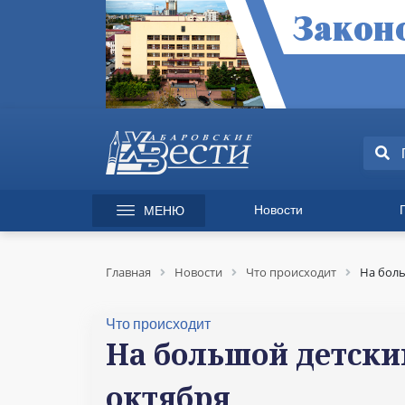
Новости
МЕНЮ
165 лет Хабаровску
Специаль
Происшествия
Экономик
Главная
Новости
Что происходит
На боль
Культура
Вопрос-от
Спорт
Происшес
Что происходит
Общество
Культура
На большой детски
Политика
Информац
октября
Экономика
Горячая л