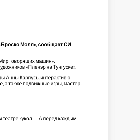
 «Броско Молл», сообщает СИ
«Мир говорящих машин»,
художников «Пленэр на Тунгуске».
оды Анны Карпусь, интерактив о
е, а также подвижные игры, мастер-
м театре кукол. — А перед каждым