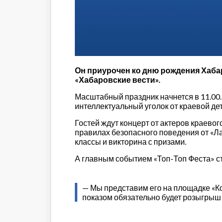
Строительство и городская
среда
Объясняем
Новогоднее
Духовность
Паводок-2021
Он приурочен ко дню рождения Хабар
Антифейк
«Хабаровские вести».
Паводок-2022
Масштабный праздник начнется в 11.00
Выборы-2022
интеллектуальный уголок от краевой де
Гостей ждут концерт от актеров краевог
правилах безопасного поведения от «Ла
классы и викторина с призами.
А главным событием «Топ-Топ Феста» ст
— Мы представим его на площадке «Ко
показом обязательно будет розыгрыш 