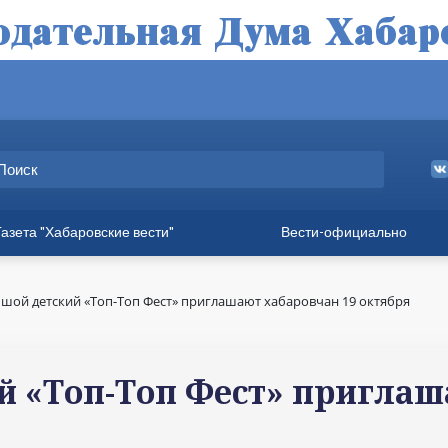
Газета "Хабаровские вести"
Вести-официально
ные выпуски
а
шой детский «Топ-Топ Фест» приглашают хабаровчан 19 октября
вет
твия
й «Топ-Топ Фест» приглаш
ия для хабаровчан
иния