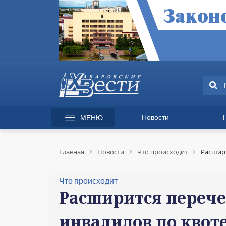
Новости
МЕНЮ
165 лет Хабаровску
Специаль
Происшествия
Экономик
Главная
Новости
Что происходит
Расшири
Культура
Вопрос-от
Спорт
Происшес
Что происходит
Общество
Культура
Расширится переч
Политика
Информац
инвалидов по квот
Экономика
Горячая л