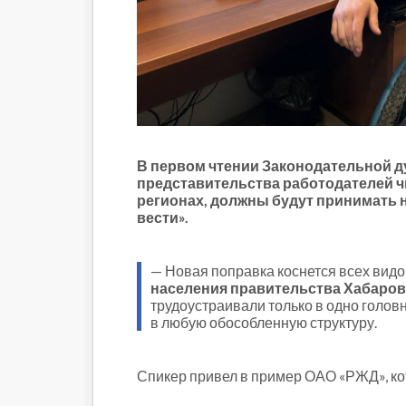
Строительство и городская
среда
Объясняем
Новогоднее
Духовность
Паводок-2021
Антифейк
Паводок-2022
В первом чтении Законодательной д
представительства работодателей чи
Выборы-2022
регионах, должны будут принимать 
вести».
— Новая поправка коснется всех видо
населения правительства Хабаров
трудоустраивали только в одно головн
в любую обособленную структуру.
Спикер привел в пример ОАО «РЖД», ко