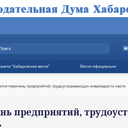
Газета "Хабаровские вести"
Вести-официально
ные выпуски
а
тся перечень предприятий, трудоустраивающих инвалидов по квоте
вет
твия
ень предприятий, трудоу
ия для хабаровчан
е
иния