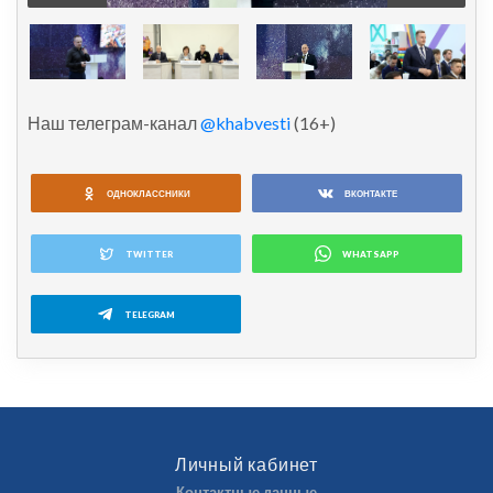
Наш телеграм-канал
@khabvesti
(16+)
ОДНОКЛАССНИКИ
ВКОНТАКТЕ
TWITTER
WHATSAPP
TELEGRAM
Личный кабинет
Контактные данные