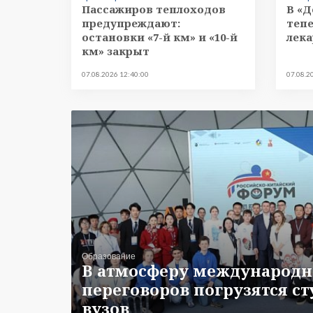
Пассажиров теплоходов
В «Д
предупреждают:
тепе
остановки «7-й км» и «10-й
лека
км» закрыт
07.08.2026 12:40:00
07.08.2
Образование
В атмосферу международ
переговоров погрузятся с
вузов