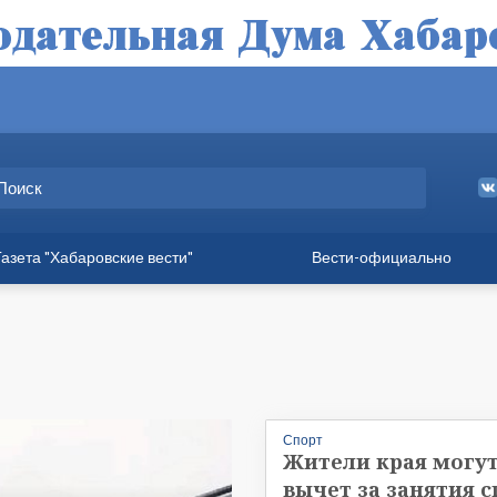
Газета "Хабаровские вести"
Вести-официально
ные выпуски
а
вет
твия
Спорт
ия для хабаровчан
Жители края могу
иния
вычет за занятия 