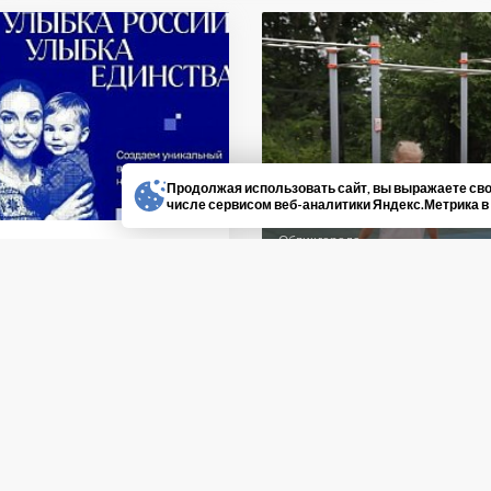
Продолжая использовать сайт, вы выражаете сво
числе сервисом веб-аналитики Яндекс.Метрика в
Облик города
тво
Федеральный эк
ровчан зовут
аствовать в конкурсе
оценил спорти
бка России. Улыбка
края
нства»
026 19:20:00
06.08.2026 18:40:00