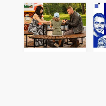
Общество
Общес
ТНТ покажет сериал
Хаба
«Малой» с Тимофеем
поуч
Кочневым и Владимиром
«Улы
Яглычем
еди
06.08.2026 20:00:00
06.08.2