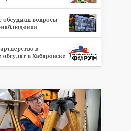
е обсудили вопросы
онаблюдения
артнерство в
 обсудят в Хабаровске