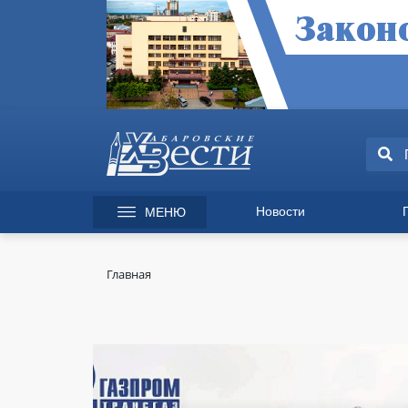
Новости
МЕНЮ
165 лет Хабаровску
Специаль
Происшествия
Экономик
Главная
Культура
Вопрос-от
Спорт
Происшес
Общество
Культура
Политика
Информац
Экономика
Горячая л