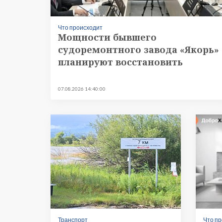
Строительство и городская
среда
Объясняем
Что происходит
Мощности бывшего
Новогоднее
судоремонтного завода «Якорь»
Духовность
планируют восстановить
Паводок-2021
Антифейк
Паводок-2022
07.08.2026 14:40:00
Выборы-2022
Транспорт
Что п