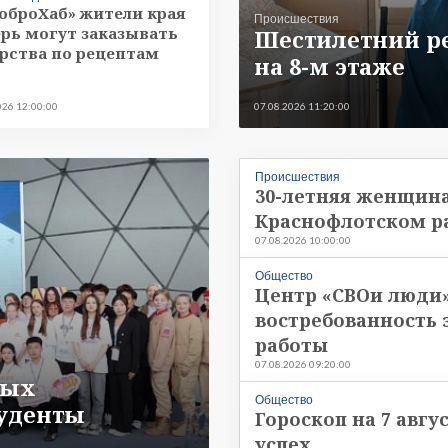
оброХаб» жители края
Происшествия
рь могут заказывать
Шестилетний ре
рства по рецептам
на 8-м этаже
026 12:00:00
07.08.2026 11:20:00
Происшествия
30-летняя женщина
Краснофлотском р
07.08.2026 10:00:00
Общество
Центр «СВОи люди»
востребованность 
работы
07.08.2026 09:20:00
ных
Общество
туденты
Гороскоп на 7 авгу
успех