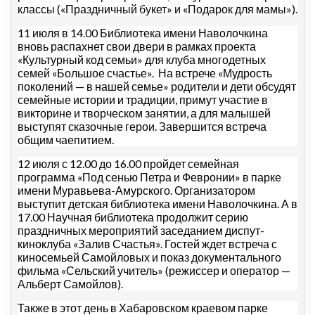
классы («Праздничный букет» и «Подарок для мамы»).
11 июля в 14.00 Библиотека имени Наволочкина
вновь распахнет свои двери в рамках проекта
«Культурный код семьи» для клуба многодетных
семей «Большое счастье». На встрече «Мудрость
поколений — в нашей семье» родители и дети обсудят
семейные истории и традиции, примут участие в
викторине и творческом занятии, а для малышей
выступят сказочные герои. Завершится встреча
общим чаепитием.
12 июля с 12.00 до 16.00 пройдет семейная
программа «Под сенью Петра и Февронии» в парке
имени Муравьева-Амурского. Организатором
выступит детская библиотека имени Наволочкина. А в
17.00 Научная библиотека продолжит серию
праздничных мероприятий заседанием диспут-
киноклуба «Залив Счастья». Гостей ждет встреча с
киносемьей Самойловых и показ документального
фильма «Сельский учитель» (режиссер и оператор —
Альберт Самойлов).
Также в этот день в Хабаровском краевом парке