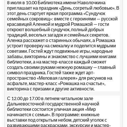
8 июля в 10.00 Библиотека имени Наволочкина
приглашает на праздник «День, согретый любовью». В
этот день стартует яркая программа «Сундучок
семейных сокровищ»: вместе с героинями — русской
красавицей Аленкой и мудрой Ромашкой — гости
откроют волшебный сундучок, полный добрых
традиций, веселых загадок и семейных секретов.
Аленка расскажет о старинных обычаях, а Ромашка
устроит проверку на смекалку и поделится мудрыми
советами. Гостей ждут подвижные игры, народные
забавы, викторины и знакомство с лучшими книгами
библиотеки, а на мастер-классе каждый сможет
создать своими руками нежную ромашку — главный
символ праздника. Гостей также ждет арт-
пространство «Меловая галерея» для рисунков на
асфальте, мастер-класс «Ромашка на счастье»,
викторина с призами и другие активности.
С 12.00 до 17.00 в летнем читальном зале
Дальневосточной государственной научной
библиотеки состоится уличная акция «Мир
начинается с семьи». В программе: книжные
выставки под открытым небом, детский уголок с
развивающими раскрасками, экскурсии и мастер-