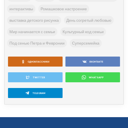
интерактивы
Ромашковое настроение
выставка детского рисунка
День согретый любовью
Мир начинается с семьи
Культурный код семьи
Под сенью Петра и Февронии
Суперсемейка
ОДНОКЛАССНИКИ
ВКОНТАКТЕ
TWITTER
WHATSAPP
TELEGRAM