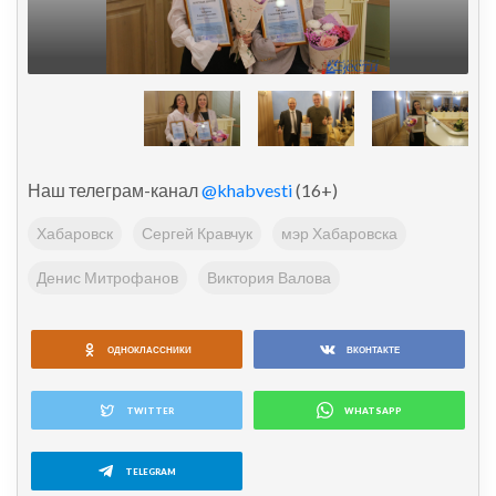
Наш телеграм-канал
@khabvesti
(16+)
Хабаровск
Сергей Кравчук
мэр Хабаровска
Денис Митрофанов
Виктория Валова
ОДНОКЛАССНИКИ
ВКОНТАКТЕ
TWITTER
WHATSAPP
TELEGRAM