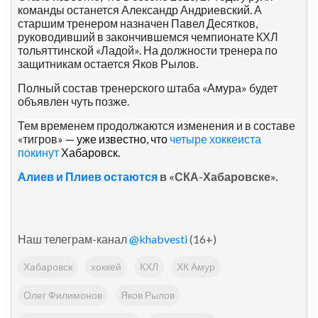
команды останется Александр Андриевский. А
старшим тренером назначен Павел Десятков,
руководивший в закончившемся чемпионате КХЛ
тольяттинской «Ладой». На должности тренера по
защитникам остается Яков Рылов.
Полный состав тренерского штаба «Амура» будет
объявлен чуть позже.
Тем временем продолжаются изменения и в составе
«тигров»
— уже известно, что
четыре хоккеиста
покинут
Хабаровск.
Алиев и Плиев остаются
в «СКА-Хабаровске».
Наш телеграм-канал
@khabvesti
(16+)
Хабаровск
хоккей
КХЛ
ХК Амур
Олег Филимонов
Яков Рылов